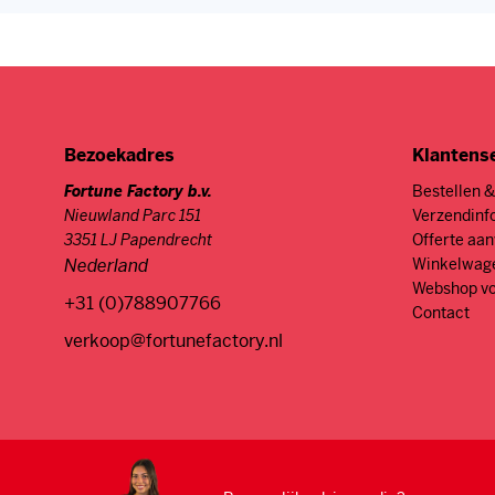
Bezoekadres
Klantens
Fortune Factory b.v.
Bestellen &
Nieuwland Parc 151
Verzendinf
3351 LJ Papendrecht
Offerte aa
Nederland
Winkelwag
Webshop vo
+31 (0)788907766
Contact
verkoop@fortunefactory.nl