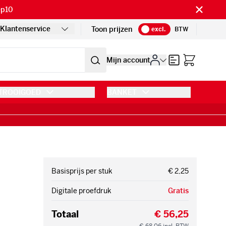
ep10
Klantenservice
Toon prijzen
excl.
BTW
Offerte
Mijn account
TROOIGOED
BANKET
Basisprijs per stuk
€ 2,25
Digitale proefdruk
Gratis
Totaal
€ 56,25