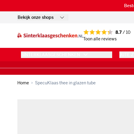
Ga naar de inhoud
Best
Bekijk onze shops
8.7
/ 10
Toon alle reviews
SINTERKLAASGESCHENKEN
JUTE 
Home
SpecuKlaas thee in glazen tube