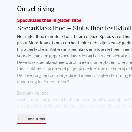
Omschrijving
SpecuKlaas thee in glazen tube
SpecuKlaas thee – Sint’s thee festivitei
Heerlijke thee in Sinterklaas theema; onze SpecuKlaas the
groot Sinterklaas-fanaat en heeft hier echt zijn best op geda
bijna perfecte imitatie van speculaas en als je de thee in ee
voorziet van een gepersonaliseerde tag is het een ideaal en
Deze luxe speculaasthee wordt in een mooie glazen tube me
thee ruikt heerlijk en doet je gelijk denken aan die heerlij
De thee zorgt ervoor dat je direct in een vrolijke stemming
dagen nog tot 5 december?
Bedrukking label
Zoals je van ons gewend bent kun je het label van de SpecuKl
personaliseren. Upload het logo en wij drukken dit voor je op
kunnen wij ook nog een mooie kerstwens plaatsen. Je kunt 
Lees meer
geheel eigen ontwerp op het label te plaatsen. Laat het ons 