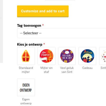
Customize and add to cart
Tag toevoegen
*
Kies je ontwerp
*
Standaard
Mijter en
Veel geluk
Cadeau
Sint
mijter
staf
van Sint
Eigen
ontwerp