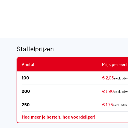
Staffelprijzen
Aantal
Prijs per een
100
€ 2,05
200
€ 1,90
250
€ 1,75
Hoe meer je bestelt, hoe voordeliger!