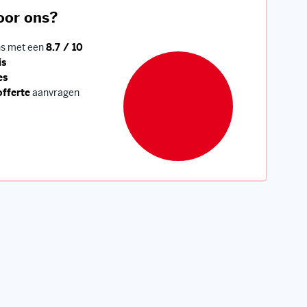
oor ons?
ns met een
8.7 / 10
is
es
offerte
aanvragen