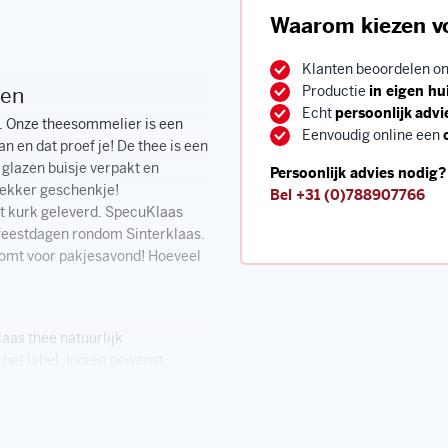
Waarom kiezen v
Klanten beoordelen o
Productie
in eigen hu
ten
Echt
persoonlijk
advi
e. Onze theesommelier is een
Eenvoudig online een
an en dat proef je! De thee is een
n glazen buisje verpakt en
Persoonlijk advies nodig?
 lekker geschenkje!
Bel
+31 (0)788907766
t kurk geleverd. SpecuKlaas
ke feestdagen rondom Sinterklaas.
 komt voor pakjesavond! Hoeveel
aas thee natuurlijk
 het label. Indien gewenst
er ook voor kiezen om een
weten!