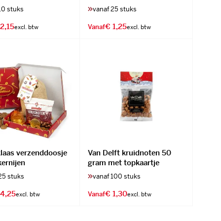
10 stuks
vanaf 25 stuks
2,15
€ 1,25
Vanaf
klaas verzenddoosje
Van Delft kruidnoten 50
kernijen
gram met topkaartje
25 stuks
vanaf 100 stuks
 4,25
€ 1,30
Vanaf