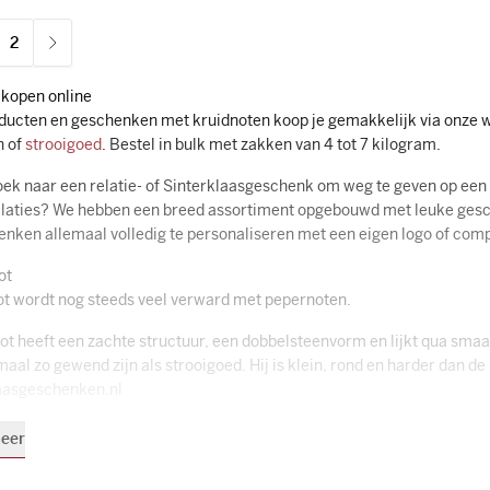
2
ees momenteel pagina
Pagina
 kopen online
oducten en geschenken met kruidnoten koop je gemakkelijk via onze 
n of
strooigoed
. Bestel in bulk met zakken van 4 tot 7 kilogram.
oek naar een relatie- of Sinterklaasgeschenk om weg te geven op een 
relaties? We hebben een breed assortiment opgebouwd met leuke gesc
nken allemaal volledig te personaliseren met een eigen logo of complee
ot
ot wordt nog steeds veel verward met pepernoten.
t heeft een zachte structuur, een dobbelsteenvorm en lijkt qua smaak 
maal zo gewend zijn als strooigoed. Hij is klein, rond en harder dan d
laasgeschenken.nl
 met kruidnoten met logo
eer
atiegeschenken voor Sinterklaas, ook de cadeaus waar kruidnoten in
 en eigen design. Elk product heeft zijn eigen unieke personalisatiemog