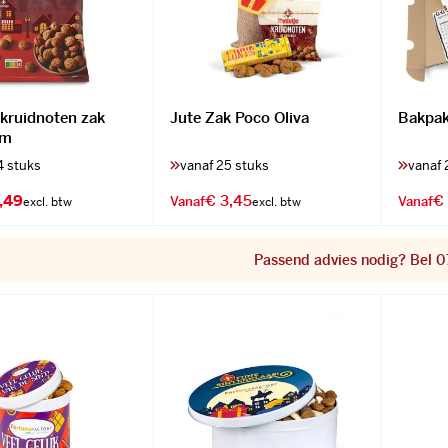
 kruidnoten zak
Jute Zak Poco Oliva
Bakpak
am
4 stuks
vanaf 25 stuks
vanaf 
,49
€ 3,45
€
Vanaf
Vanaf
Passend advies nodig? Bel 