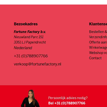
dus niet al
Onze gesche
bij het pro
geschenk n
Bezoekadres
Klantens
Het ontwerp
Fortune Factory b.v.
Bestellen &
wens. Daarn
Nieuwland Parc 151
Verzendinf
aan toe te 
3351 LJ Papendrecht
Offerte aa
Nederland
Winkelwag
Kruidnoten 
Webshop vo
+31 (0)788907766
Kruidnoten 
Contact
met een eig
verkoop@fortunefactory.nl
sinterklaa
Ingrediënt
Onze kruidn
ingrediënte
Tarwebloe
Persoonlijk advies nodig?
Suiker
Bel +31 (0)788907766
Plantaardig