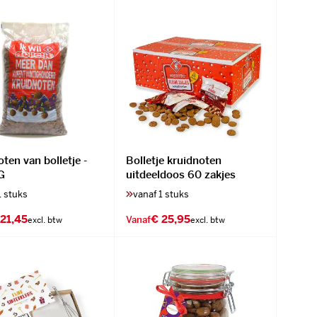
ten van bolletje -
Bolletje kruidnoten
G
uitdeeldoos 60 zakjes
1 stuks
vanaf 1 stuks
 21,45
€ 25,95
Vanaf