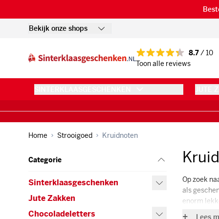
Ga naar de inhoud
Best
Bekijk onze shops
8.7
/ 10
Toon alle reviews
SINTERKLAASGESCHENKEN
JUTE 
Home
Strooigoed
Kruidnoten
Krui
Categorie
Op zoek naa
Sinterklaasgeschenken
Sinterklaasgeschenken
als geschen
Jute Zakken
Jute Zakken
enorm lekke
Chocoladeletters
Chocoladeletters
Lees m