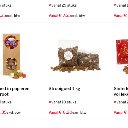
5 stuks
vanaf 25 stuks
vanaf 
,35
€ 7,65
€ 
Vanaf
Vanaf
oed in papieren
Strooigoed 1 kg
Sinter
groot
vol lek
5 stuks
vanaf 10 stuks
vanaf 
,35
€ 6,20
€
Vanaf
Vanaf