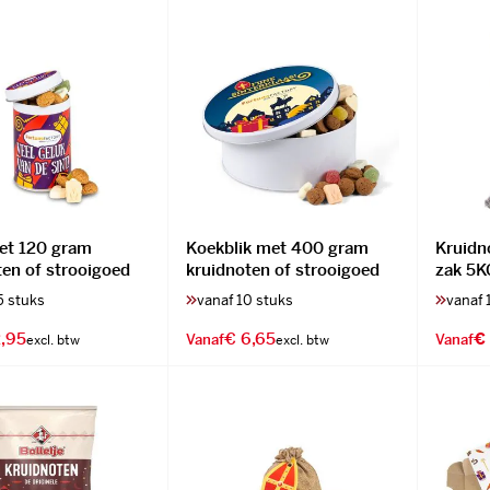
met 120 gram
Koekblik met 400 gram
Kruidno
ten of strooigoed
kruidnoten of strooigoed
zak 5K
5 stuks
vanaf 10 stuks
vanaf 
,95
€ 6,65
€
Vanaf
Vanaf