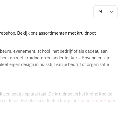
Toon
webshop. Bekijk ons assortimenten met kruidnoot
beurs, evenement, school, het bedrijf of als cadeau aan
henken met kruidnoten en ander lekkers. Bovendien zijn
t eigen design in huisstijl van je bedrijf of organisatie.
een beetje op taai taai. De kruidnoot is het kleine koekje
e kruidnoot. Behalve kruidnoten kun je ook
pepernoten kopen
 zitten, kunnen gepersonaliseerd of bedrukt worden met een
elijkheden, deze staan altijd bij het product vermeld. Kies