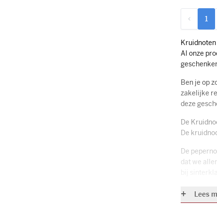
1
U l
Kruidnoten
Al onze pr
geschenke
Ben je op z
zakelijke 
deze gesche
De Kruidno
De kruidno
De pepernoo
dat we alle
bij sinterk
Geschenken
Lees m
Al onze rel
logo, tekst