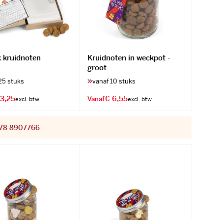
 kruidnoten
Kruidnoten in weckpot -
groot
25 stuks
vanaf 10 stuks
 3,25
€ 6,55
Vanaf
078 8907766