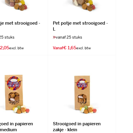
je met strooigoed -
Pet potje met strooigoed -
L
25 stuks
vanaf 25 stuks
 2,05
€ 1,65
Vanaf
goed in papieren
Strooigoed in papieren
- medium
zakje - klein