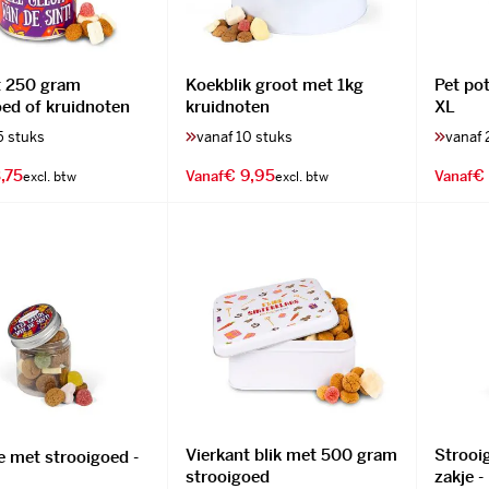
t 250 gram
Koekblik groot met 1kg
Pet pot
oed of kruidnoten
kruidnoten
XL
5 stuks
vanaf 10 stuks
vanaf 
,75
€ 9,95
€
Vanaf
Vanaf
Vierkant blik met 500 gram
Strooi
e met strooigoed -
strooigoed
zakje 