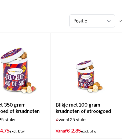
et 350 gram
Blikje met 100 gram
goed of kruidnoten
kruidnoten of strooigoed
25 stuks
vanaf 25 stuks
4,75
€ 2,85
Vanaf