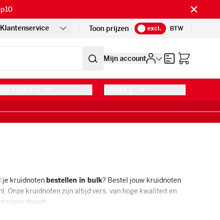
ep10
Klantenservice
Toon prijzen
excl.
BTW
Offerte
Mijn account
TROOIGOED
BANKET
l je kruidnoten
bestellen in bulk
? Bestel jouw kruidnoten
. Onze kruidnoten zijn altijd vers, van hoge kwaliteit en
en eigen design.