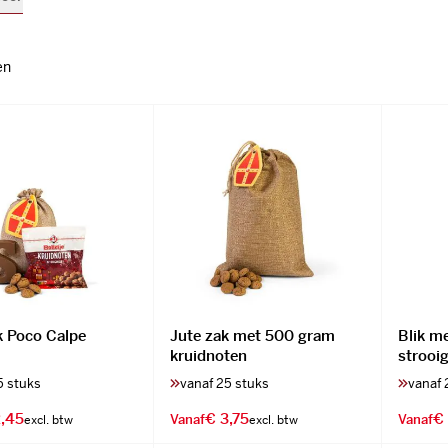
en
k Poco Calpe
Jute zak met 500 gram
Blik m
kruidnoten
strooi
5 stuks
vanaf 25 stuks
vanaf 
,45
€ 3,75
€ 
Vanaf
Vanaf