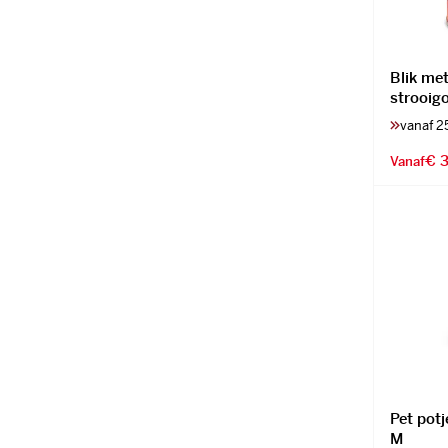
Blik me
strooig
vanaf 2
€ 3
Vanaf
Pet potj
M