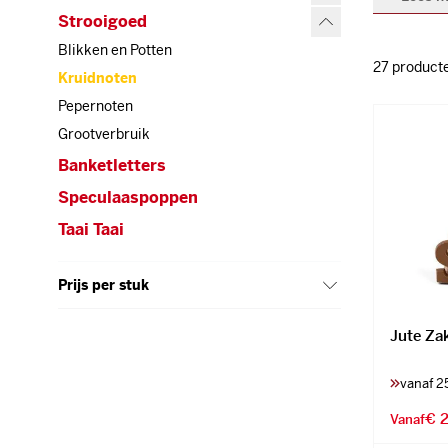
Strooigoed
Strooigoed
Blikken en Potten
Blikken en Potten
27
product
Kruidnoten
Kruidnoten
Pepernoten
Pepernoten
Grootverbruik
Grootverbruik
Banketletters
Banketletters
Speculaaspoppen
Speculaaspoppen
Taai Taai
Taai Taai
Prijs per stuk
Jute Za
vanaf 2
€ 2
Vanaf